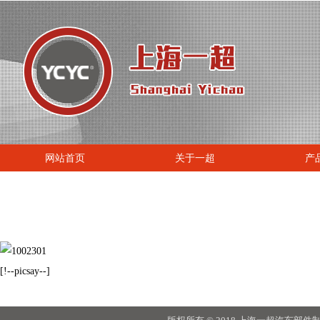
网站首页
关于一超
产
[!--picsay--]