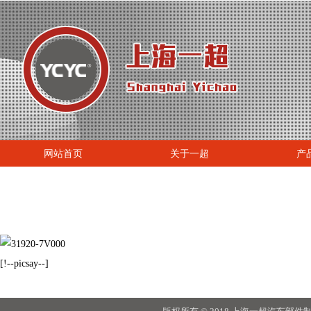
网站首页
关于一超
产
[!--picsay--]